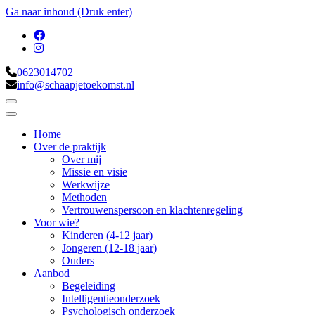
Ga naar inhoud (Druk enter)
0623014702
info@schaapjetoekomst.nl
Home
Over de praktijk
Over mij
Missie en visie
Werkwijze
Methoden
Vertrouwenspersoon en klachtenregeling
Voor wie?
Kinderen (4-12 jaar)
Jongeren (12-18 jaar)
Ouders
Aanbod
Begeleiding
Intelligentieonderzoek
Psychologisch onderzoek