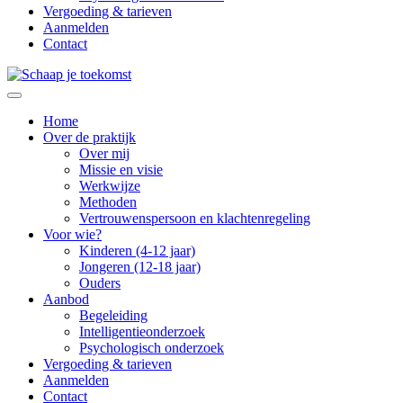
Vergoeding & tarieven
Aanmelden
Contact
Schaap je toekomst
Praktijk voor orthopedagogiek – Orthopedagoog
Home
Over de praktijk
Over mij
Missie en visie
Werkwijze
Methoden
Vertrouwenspersoon en klachtenregeling
Voor wie?
Kinderen (4-12 jaar)
Jongeren (12-18 jaar)
Ouders
Aanbod
Begeleiding
Intelligentieonderzoek
Psychologisch onderzoek
Vergoeding & tarieven
Aanmelden
Contact