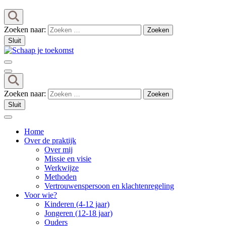
Zoeken naar:
Sluit
Schaap je toekomst
Praktijk voor orthopedagogiek – Orthopedagoog
Zoeken naar:
Sluit
Home
Over de praktijk
Over mij
Missie en visie
Werkwijze
Methoden
Vertrouwenspersoon en klachtenregeling
Voor wie?
Kinderen (4-12 jaar)
Jongeren (12-18 jaar)
Ouders