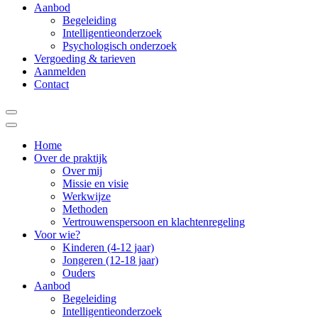
Aanbod
Begeleiding
Intelligentieonderzoek
Psychologisch onderzoek
Vergoeding & tarieven
Aanmelden
Contact
Home
Over de praktijk
Over mij
Missie en visie
Werkwijze
Methoden
Vertrouwenspersoon en klachtenregeling
Voor wie?
Kinderen (4-12 jaar)
Jongeren (12-18 jaar)
Ouders
Aanbod
Begeleiding
Intelligentieonderzoek