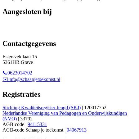
Aangesloten bij
Contactgegevens
Estersveldlaan 15
5361HR Grave
📞0623014702
✉️info@schaapjetoekomst.nl
Registraties
Stichting Kwaliteitsregister Jeugd (SKJ)
| 120017752
Nederlandse Vereniging van Pedagogen en Onderwijskundigen
(NVO)
| 33792
AGB-code |
94115331
AGB-code Schaap je toekomst |
94067913